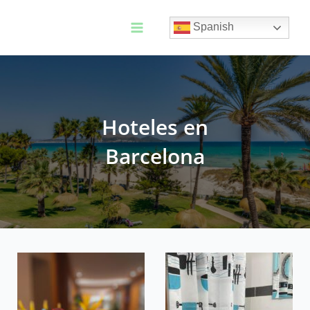
Ir
al
Spanish
contenido
Main
Menu
Hoteles en
Barcelona