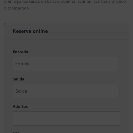
y, en algunos casos, un balcón; además, cuentan con baño privado
o compartido.
Reserva online
Entrada
AAAA
barra
Salida
MM
barra
DD
AAAA
barra
Adultos
MM
barra
DD