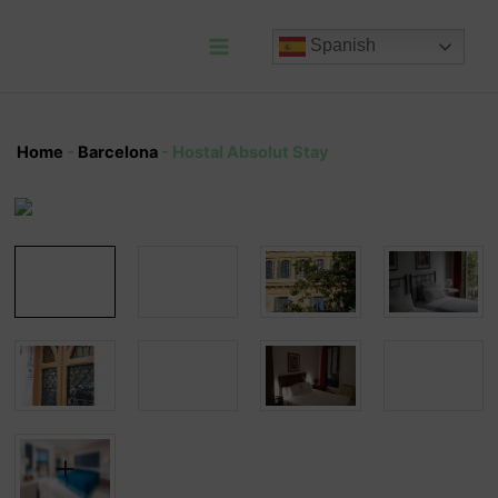
Ir
al
Spanish
contenido
Main
Menu
Home
-
Barcelona
-
Hostal Absolut Stay