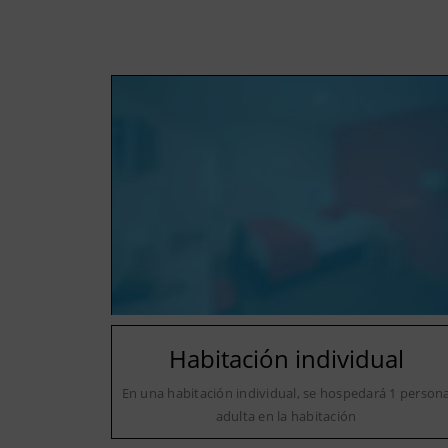
Habitación individual
En una habitación individual, se hospedará 1 person
adulta en la habitación