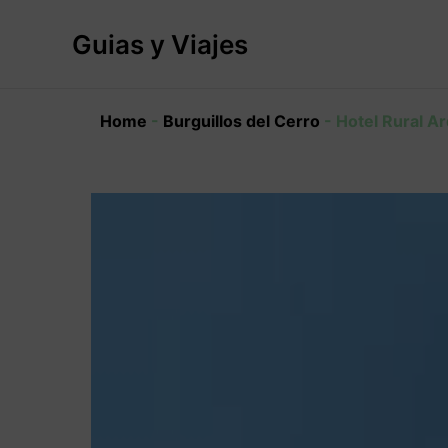
Ir
al
Guias y Viajes
contenido
Home
-
Burguillos del Cerro
-
Hotel Rural Ar