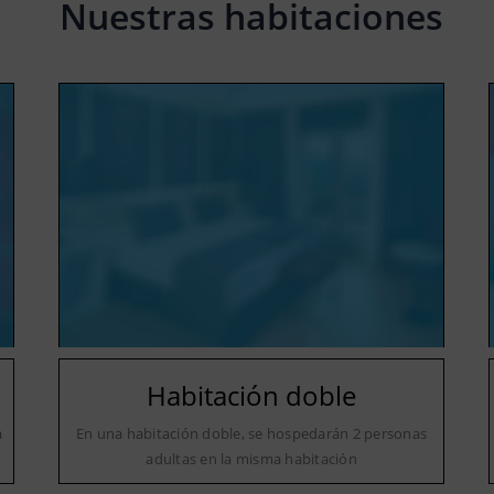
Nuestras habitaciones
Habitación doble
a
En una habitación doble, se hospedarán 2 personas
adultas en la misma habitación