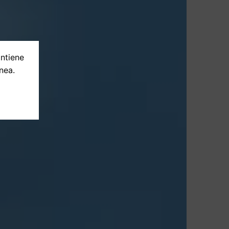
ontiene
nea.