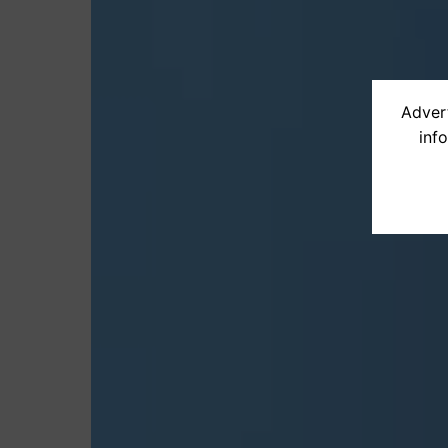
Advert
inf