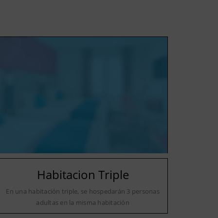
Habitacion Triple
En una habitación triple, se hospedarán 3 personas
adultas en la misma habitación