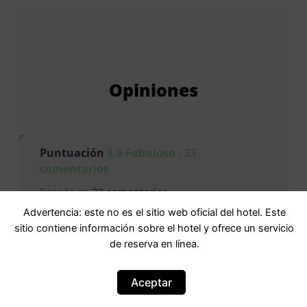
Opiniones
Puntuación
8,9 Fabuloso · 23
comentarios
Basada en
23 comentarios
Advertencia: este no es el sitio web oficial del hotel. Este
sitio contiene información sobre el hotel y ofrece un servicio
Personal
9,3
de reserva en línea.
Instalaciones y servicios
9,0
Aceptar
Limpieza
9,5