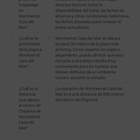
hospedaje
diversos factores como la
en
disponibilidad del hotel, las fechas de
Montserrat
estancia y otras condiciones. Selecciona
Casa del
las fechas deseadas para conocer el
Mar?
precio actualizado.
¿Cuál es la
Montserrat Casa del Mar se ubica a
proximidad
escasos 50 metros de la playa más
de la playa a
próxima. Como experto en viajes y
Montserrat
alojamiento, puedo afirmar que esta
Casa del
cercanía a una playa resulta muy
Mar?
conveniente para los turistas que
deseen disfrutar de un ambiente
costero durante su estadía.
¿Cuál es la
La ubicación de Montserrat Casa del
distancia
Mar es a una distancia de 650 metros
que separa
del centro de Chipiona.
el centro de
Chipiona de
Montserrat
Casa del
Mar?