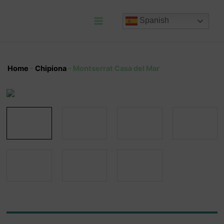
Ir
al
Spanish
contenido
Main
Menu
Home
-
Chipiona
-
Montserrat Casa del Mar