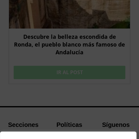
Descubre la belleza escondida de
Ronda, el pueblo blanco más famoso de
Andalucía
IR AL POST
Secciones
Políticas
Síguenos
Home
Política de
Facebook