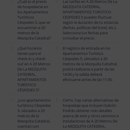
¿Cuál es el precio
Las tarifas en A 20 Metros De La
de hospedarse en
MEZQUITA CATEDRAL,
los Apartamentos
APARTAMENTOS TURISTICO
Turísticos
CESPEDES 5 pueden fluctuar
Céspedes 5, que se
según la duración de tu estancia
encuentran a 20
(fechas, políticas del hotel, etc.).
metros de la
Selecciona tus fechas para
Mezquita-Catedral?
consultar el precio.
¿Qué horarios
El registro de entrada en los
tienen para el
Apartamentos Turístico
check-in y check-
Céspedes 5, ubicados a 20
out en A 20 Metros
metros de la Mezquita Catedral,
De La MEZQUITA
podrá realizarse a partir de las
CATEDRAL,
14:30 y la salida deberá
APARTAMENTOS
efectuarse antes de las 11:30.
TURÍSTICO
CÉSPEDES 5?
¿Los apartamentos
Cierto, hay varias alternativas de
turísticos Céspedes
hospedaje que incluyen balcón.
5, ubicados a 20
Podrás obtener más detalles
metros de la
acerca de este y otros servicios e
Mezquita-Catedral,
instalaciones de A 20 Metros De
cuentan con
La MEZQUITA CATEDRAL,