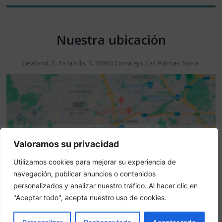
Nuestra ubicación
Geafond, C. Tarabilla, 1, 35660 Corralejo, Las Palmas, Spain
Valoramos su privacidad
Utilizamos cookies para mejorar su experiencia de
navegación, publicar anuncios o contenidos
Aviso: Esta no es una web oficial. Esta web contiene
personalizados y analizar nuestro tráfico. Al hacer clic en
información del hotel y ofrece el servicio de Booking
"Aceptar todo", acepta nuestro uso de cookies.
online.
¿Eres el propietario de esta web?
–
Reservar ahora