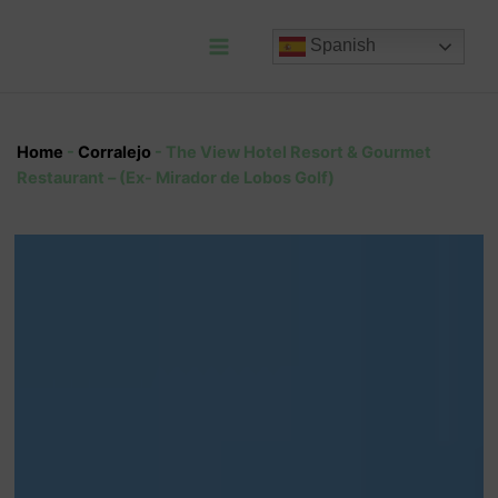
Ir
al
Spanish
contenido
Main
Menu
Home
-
Corralejo
-
The View Hotel Resort & Gourmet
Restaurant – (Ex- Mirador de Lobos Golf)