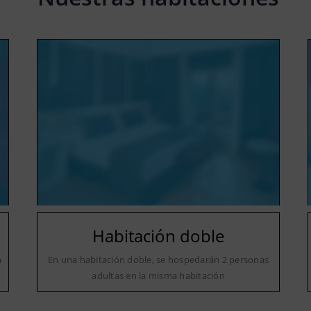
Habitación doble
a
En una habitación doble, se hospedarán 2 personas
adultas en la misma habitación