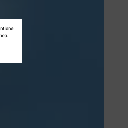
ontiene
nea.