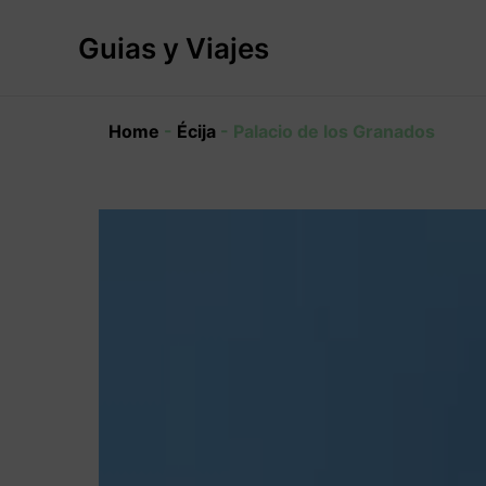
Ir
al
Guias y Viajes
contenido
Home
-
Écija
-
Palacio de los Granados