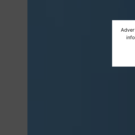
Advert
inf