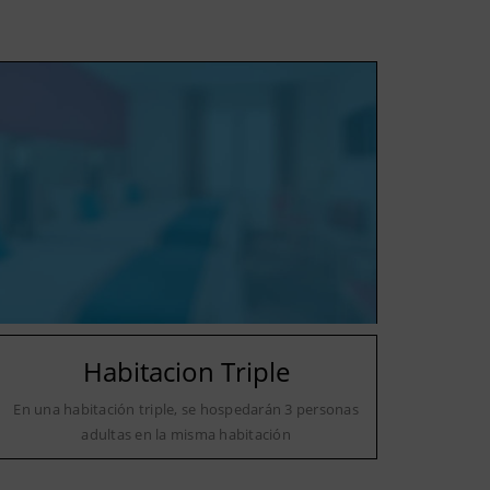
Habitacion Triple
En una habitación triple, se hospedarán 3 personas
adultas en la misma habitación