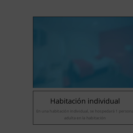
Habitación individual
En una habitación individual, se hospedará 1 person
adulta en la habitación