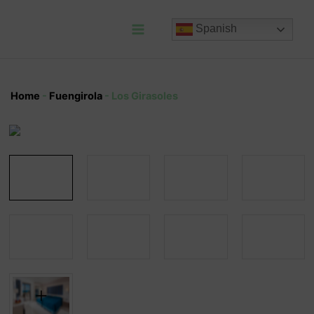
Ir
al
Spanish
contenido
Main
Menu
Home
-
Fuengirola
-
Los Girasoles