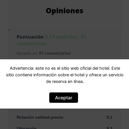
Opiniones
Puntuación
9,3 Fantástico · 97
comentarios
Basada en
97 comentarios
Advertencia: este no es el sitio web oficial del hotel. Este
Personal
9,8
sitio contiene información sobre el hotel y ofrece un servicio
de reserva en línea.
Instalaciones y servicios
9,6
Limpieza
9,8
Aceptar
Confort
9,5
Relación calidad-precio
9,1
Ubicación
9,3