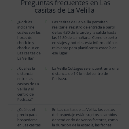
Preguntas frecuentes en Las
casitas de La Velilla
¿Podrías
Las casitas de La Velilla permiten
indicarme
realizar el registro de entrada a partir
cuáles son las
de las 4:30 de la tarde y la salida hasta
horas de
las 11:30 de la mañana. Como experto
check-in y
en viajes y hoteles, esta información es
check-out en
relevante para planificar tu estadía en
Las casitas de
ese lugar.
La Velilla?
¿Cuál es la
La Velilla Cottages se encuentran a una
distancia
distancia de 1.9 km del centro de
entre Las
Pedraza.
casitas de La
Velilla y el
centro de
Pedraza?
¿Cuál es el
En Las casitas de La Velilla, los costos
precio para
de hospedaje están sujetos a cambios
hospedarse
dependiendo de varios factores, como
en Las casitas
la duración de la estadía, las fechas