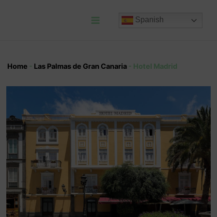
Ir
al
Spanish
contenido
Main
Menu
Home
-
Las Palmas de Gran Canaria
-
Hotel Madrid