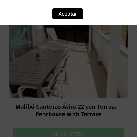
Aceptar
Malibú Canteras Ático 22 con Terraza –
Penthouse with Terrace
IR AL HOTEL