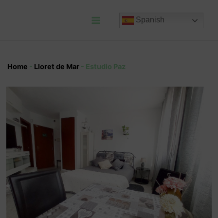
Ir
al
Spanish
contenido
Main
Menu
Home
-
Lloret de Mar
-
Estudio Paz