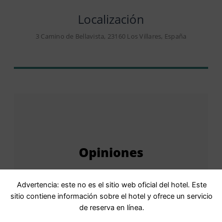
Localización
3 Camino de Bellavista, 23160 Los Villares, España
Opiniones
Advertencia: este no es el sitio web oficial del hotel. Este
sitio contiene información sobre el hotel y ofrece un servicio
Puntuación
6,9 Agradable · 9
de reserva en línea.
comentarios