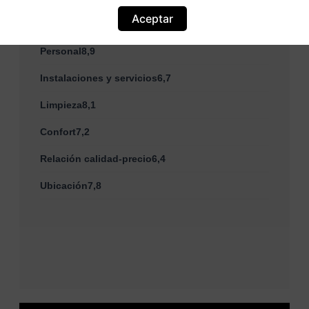
Basada en
9 comentarios
Aceptar
Personal8,9
Instalaciones y servicios6,7
Limpieza8,1
Confort7,2
Relación calidad-precio6,4
Ubicación7,8