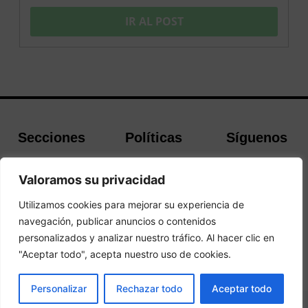
IR AL POST
Secciones
Políticas
Síguenos
Home
Política de
Facebook
Valoramos su privacidad
Buscador de
cookies
Instagram
Hoteles
Aviso Legal
Twitter
Utilizamos cookies para mejorar su experiencia de
Guías de Viajes
Política de
navegación, publicar anuncios o contenidos
Privacidad
personalizados y analizar nuestro tráfico. Al hacer clic en
"Aceptar todo", acepta nuestro uso de cookies.
© 2026 Guias y Viajes. Todos los derechos reservados.
RESERVAR
Personalizar
Rechazar todo
Aceptar todo