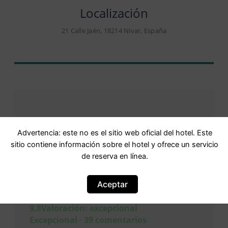
Localización
21 Calle Jaén, 18214 Nívar, España
Advertencia: este no es el sitio web oficial del hotel. Este
sitio contiene información sobre el hotel y ofrece un servicio
Opiniones
de reserva en línea.
Aceptar
Puntuación
Puntuación: 9.8
9,8Valoración: excepcional
Excepcional · 39 comentarios