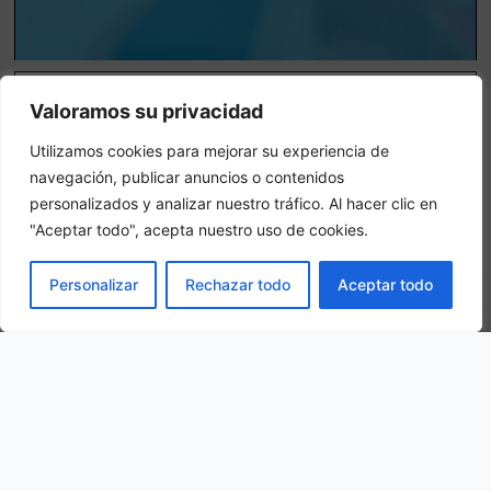
Habitacion Triple
Valoramos su privacidad
En una habitación triple, se hospedarán 3 personas adultas en la
Utilizamos cookies para mejorar su experiencia de
misma habitación
navegación, publicar anuncios o contenidos
personalizados y analizar nuestro tráfico. Al hacer clic en
"Aceptar todo", acepta nuestro uso de cookies.
RESERVAR
Personalizar
Rechazar todo
Aceptar todo
Nuestra ubicación
C. Luis Menéndez Pidal, 26, 33630 Pola de Lena, Asturias, Spain