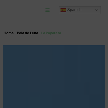
Ir
al
Spanish
contenido
Main
Menu
Home
-
Pola de Lena
-
La Payareta