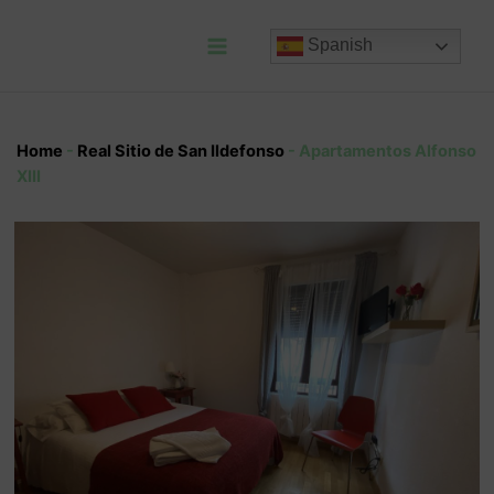
Ir
al
Spanish
contenido
Main
Menu
Home
-
Real Sitio de San Ildefonso
-
Apartamentos Alfonso
XIII