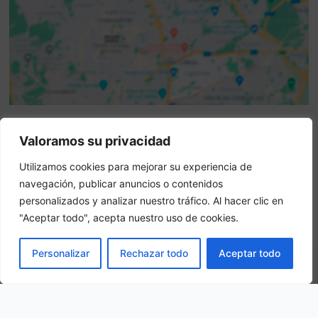
Valoramos su privacidad
Attenzione: questo non è un sito ufficiale. Questo sito
contiene informazioni sull hotel e offre un servizio di
Utilizamos cookies para mejorar su experiencia de
prenotazione online.
navegación, publicar anuncios o contenidos
Siete il proprietario di questo sito web?
–
Prenota ora
personalizados y analizar nuestro tráfico. Al hacer clic en
"Aceptar todo", acepta nuestro uso de cookies.
Altri hotel in città
PRENOTA
Personalizar
Rechazar todo
Aceptar todo