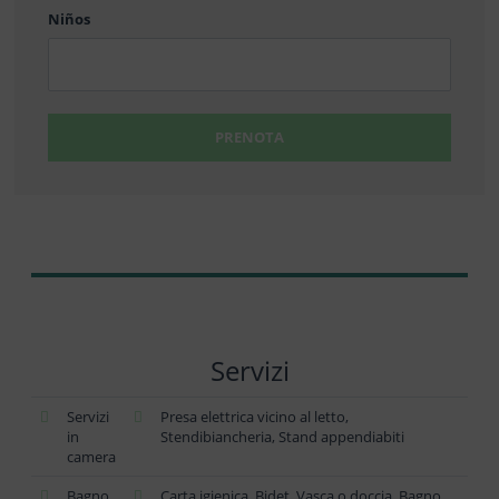
Niños
PRENOTA
Servizi
Servizi
Presa elettrica vicino al letto,
in
Stendibiancheria, Stand appendiabiti
camera
Bagno
Carta igienica, Bidet, Vasca o doccia, Bagno