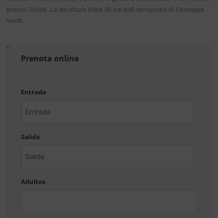
presso l hotel. La struttura dista 99 km dall aeroporto di Giuseppe
Verdi.
Prenota online
Entrada
AAAA
barra
Salida
MM
barra
DD
AAAA
barra
Adultos
MM
barra
DD