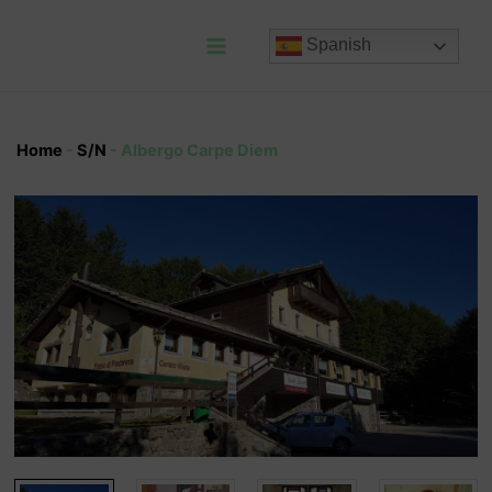
Ir
al
Spanish
contenido
Main
Menu
Home
-
S/N
-
Albergo Carpe Diem