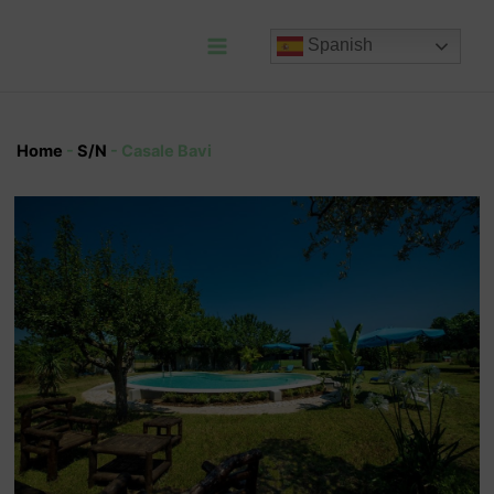
Ir
al
Spanish
contenido
Main
Menu
Home
-
S/N
-
Casale Bavi