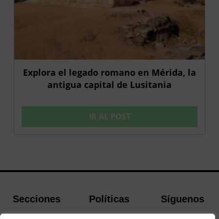
Explora el legado romano en Mérida, la
antigua capital de Lusitania
IR AL POST
Secciones
Políticas
Síguenos
Home
Política de
Facebook