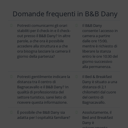
Domande frequenti in B&B Dany
Potresti comunicarmi gli orari
Il B&B Dany
stabiliti per il check-in e il check-
consente l accesso in
out presso il B&B Dany? In altre
camera a partire
parole, a che ora è possibile
dalle ore 15:00,
accedere alla struttura e a che
mentre è richiesto di
ora bisogna lasciare la camera il
liberare la stanza
giorno della partenza?
entro le ore 10:30 del
giorno successivo
alla permanenza.
Potresti gentilmente indicare la
Il Bed & Breakfast
distanza tra il centro di
Dany è situato a una
Bagnacavallo e il B&B Dany? In
distanza di 2,1
qualità di professionista del
chilometri dal cuore
settore turistico, sarei lieto di
del centro di
ricevere questa informazione.
Bagnacavallo.
È possibile che B&B Dany sia
Assolutamente, il
adatta per l ospitalità familiare?
Bed and Breakfast
Dany è
estremamente