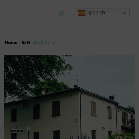
Ir
al
Spanish
contenido
Main
Menu
Home
-
S/N
-
B&B Dany