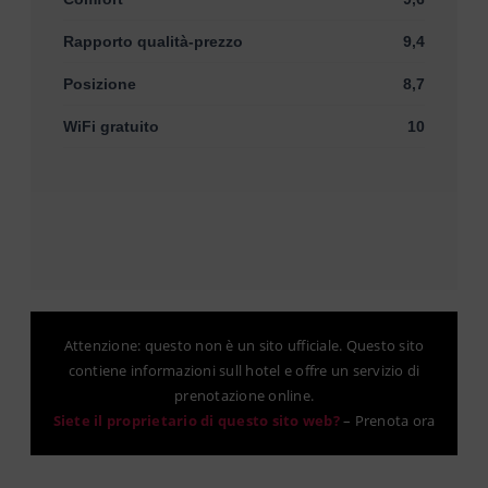
Rapporto qualità-prezzo
9,4
Posizione
8,7
WiFi gratuito
10
Attenzione: questo non è un sito ufficiale. Questo sito
contiene informazioni sull hotel e offre un servizio di
prenotazione online.
Siete il proprietario di questo sito web?
–
Prenota ora