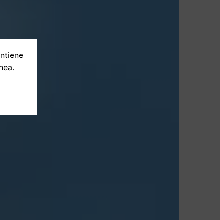
ontiene
nea.