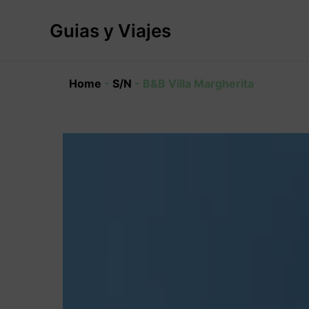
Ir
al
Guias y Viajes
contenido
Home
-
S/N
-
B&B Villa Margherita