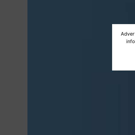
Advert
inf