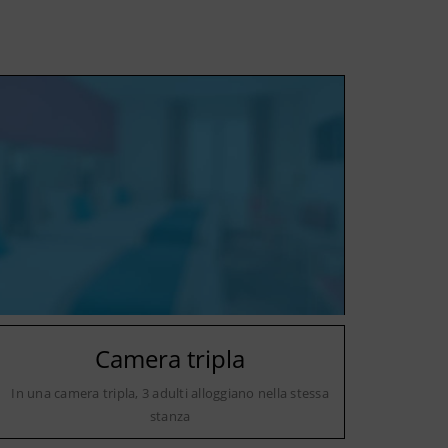
Camera tripla
In una camera tripla, 3 adulti alloggiano nella stessa
stanza