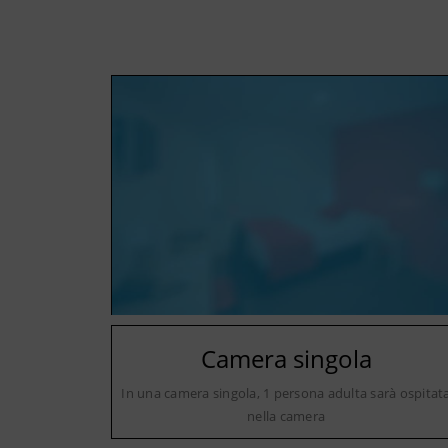
Camera singola
In una camera singola, 1 persona adulta sarà ospitat
nella camera