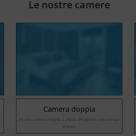
Le nostre camere
Camera doppia
a
In una camera doppia, 2 adulti alloggiano nella stessa
stanza.