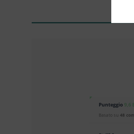
Punteggio
9,6 
Basato su
48 co