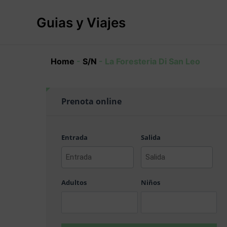
Ir
al
Guias y Viajes
contenido
Home
-
S/N
-
La Foresteria Di San Leo
Prenota online
Entrada
Salida
AAAA
AAAA
barra
barra
Adultos
Niños
MM
MM
barra
barra
DD
DD