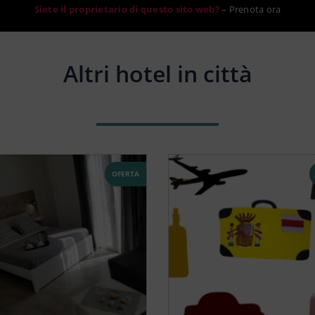
Siete il proprietario di questo sito web?
–
Prenota ora
Altri hotel in città
OFERTA