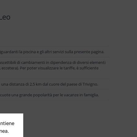
 Leo
guardanti la piscina e gli altri servizi sulla presente pagina.
suscettibili di cambiamenti in dipendenza di diversi elementi
 eccetera). Per poter visualizzare le tariffe, è sufficiente
 una distanza di 2,5 km dal cuore del paese di Trivigno.
cuote una grande popolarità per le vacanze in famiglia.
ontiene
nea.