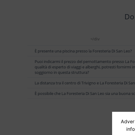
Dom
</div
È presente una piscina presso la Foresteria Di San Leo?
Puoi indicarmi il prezzo del pernottamento presso La For
qualità di esperto di viaggi e alberghi, potresti fornirmi 
soggiorno in questa struttura?
La distanza tra il centro di Trivigno e La Foresteria Di S
È possibile che La Foresteria Di San Leo sia una buona sc
Advert
inf