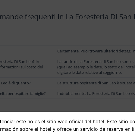
ande frequenti in La Foresteria Di San
Certamente. Puoi trovare ulteriori dettagli ri
esteria Di San Leo? In
La tariffe di La Foresteria di San Leo sono 
informazioni sul costo del
(quali ad esempio le date, lo stato dell hotel,
digitare le date relative al soggiorno.
an Leo è di quanto?
La struttura ospitante di San Leo è situata a
elta per ospitare famiglie?
Indubbiamente, La Foresteria Di San Leo ris
Posizione
encia: este no es el sitio web oficial del hotel. Este sitio c
C.da San Leo 11, 85018 Trivigno, Italia
ormación sobre el hotel y ofrece un servicio de reserva en lí