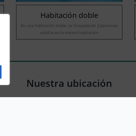
Habitación doble
a
En una habitación doble, se hospedarán 2 personas
adultas en la misma habitación
Nuestra ubicación
C. Corredera, 31, 14546 Santaella, Córdoba, Spain