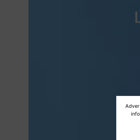
Advert
inf