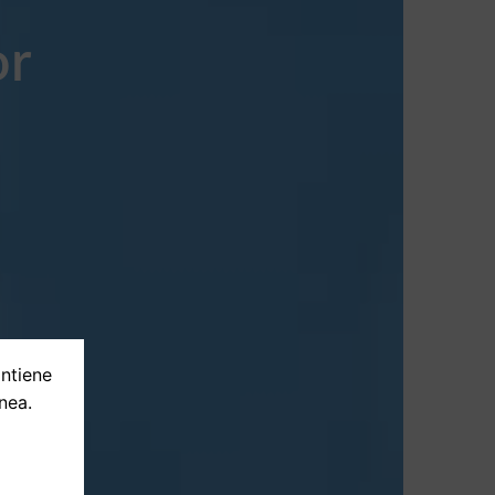
or
ontiene
nea.