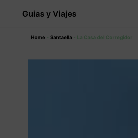
Ir
al
Guias y Viajes
contenido
Home
-
Santaella
-
La Casa del Corregidor