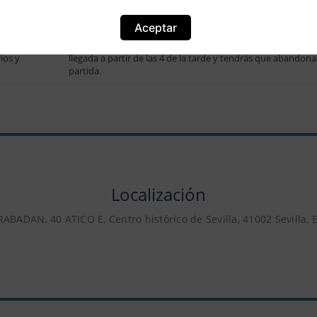
an
Las familias suelen encontrar atractivo el alojamiento Mar
ito?
estacionamiento gratuito.
Aceptar
a el
En el alojamiento Marqués de San Lorenzo – 2 habitacione
ios y
llegada a partir de las 4 de la tarde y tendrás que abandonar
partida.
Localización
ABADAN, 40 ATICO E, Centro histórico de Sevilla, 41002 Sevilla,