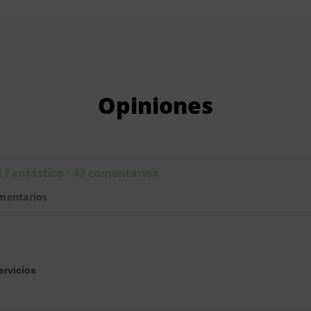
Opiniones
2 Fantástico · 43 comentarios
mentarios
ervicios