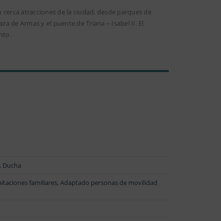
 cerca atracciones de la ciudad, desde parques de
za de Armas y el puente de Triana – Isabel II. El
nto.
o, Ducha
bitaciones familiares, Adaptado personas de movilidad