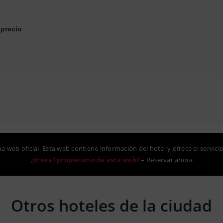
-precio
na web oficial. Esta web contiene información del hotel y ofrece el servici
¿Eres el propietario de esta web?
–
Reservar ahora
Otros hoteles de la ciudad