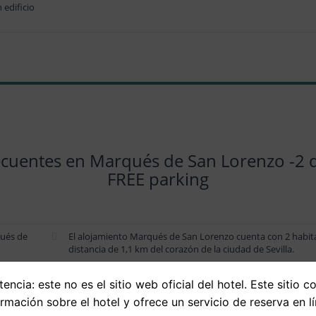
edificio
ecuentes en Marqués de San Lorenzo -2 
FREE parking
qués de
El alojamiento Marqués de San Lorenzo cuenta con 2 habita
distancia de 1,1 km del corazón de la ciudad de Sevilla.
En efecto, existen alternativas de hospedaje con terraza di
encia: este no es el sitio web oficial del hotel. Este sitio c
ra
y otras prestaciones y equipamientos del alojamiento «Ma
GRATUITO» en esta página.
ormación sobre el hotel y ofrece un servicio de reserva en lí