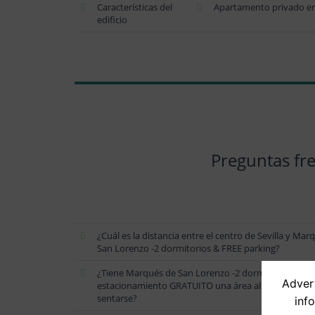
Características del
Apartamento privado en 
edificio
Preguntas fr
¿Cuál es la distancia entre el centro de Sevilla y Mar
San Lorenzo -2 dormitorios & FREE parking?
¿Tiene Marqués de San Lorenzo -2 dormitorios y
Advert
estacionamiento GRATUITO una área al aire libre pa
sentarse?
inf