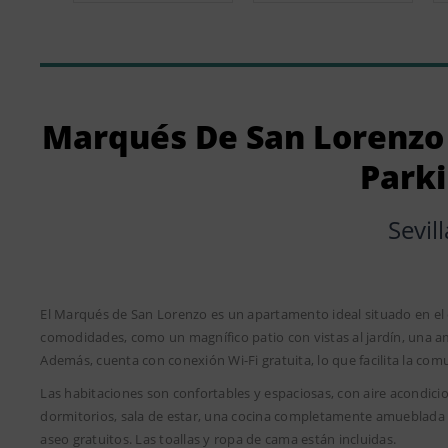
Marqués De San Lorenzo 
Park
Sevill
El Marqués de San Lorenzo es un apartamento ideal situado en el 
comodidades, como un magnífico patio con vistas al jardín, una a
Además, cuenta con conexión Wi-Fi gratuita, lo que facilita la com
Las habitaciones son confortables y espaciosas, con aire acondici
dormitorios, sala de estar, una cocina completamente amueblada c
aseo gratuitos. Las toallas y ropa de cama están incluidas.