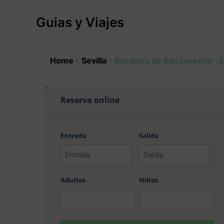
Ir
al
Guias y Viajes
contenido
Home
-
Sevilla
-
Marqués de San Lorenzo -2 
Reserva online
Entrada
Salida
AAAA
AAAA
barra
barra
Adultos
Niños
MM
MM
barra
barra
DD
DD