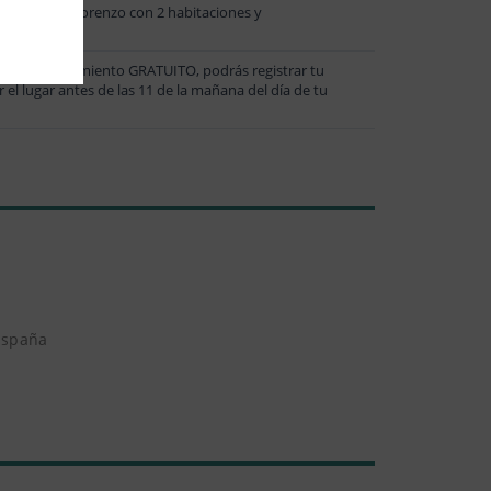
qués de San Lorenzo con 2 habitaciones y
s y estacionamiento GRATUITO, podrás registrar tu
 el lugar antes de las 11 de la mañana del día de tu
 España