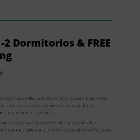
-2 Dormitorios & FREE
ing
a
corazón de Sevilla. Este alojamiento posee inmejorables
mplia terraza y un aparcamiento privado gratuito.
unicación durante la estancia.
onado y tienen a disposición de los huéspedes dos
on nevera y cafetera, y un baño con ducha y artículos de