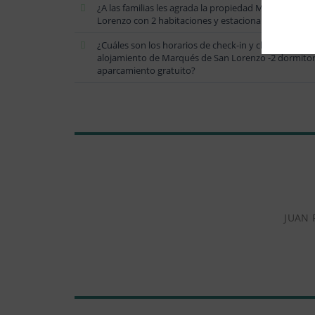
¿A las familias les agrada la propiedad Marqués de S
Lorenzo con 2 habitaciones y estacionamiento gratu
¿Cuáles son los horarios de check-in y check-out par
alojamiento de Marqués de San Lorenzo -2 dormitor
aparcamiento gratuito?
JUAN R