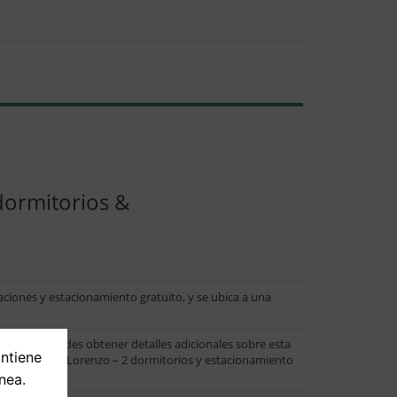
dormitorios &
ciones y estacionamiento gratuito, y se ubica a una
sponible. Puedes obtener detalles adicionales sobre esta
ontiene
rqués de San Lorenzo – 2 dormitorios y estacionamiento
nea.