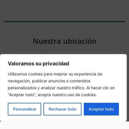
Nuestra ubicación
C. del Rosario, 127, 13630 Socuéllamos, Cdad. Real, Spain
Valoramos su privacidad
Utilizamos cookies para mejorar su experiencia de
navegación, publicar anuncios o contenidos
personalizados y analizar nuestro tráfico. Al hacer clic en
"Aceptar todo", acepta nuestro uso de cookies.
RESERVAR
Personalizar
Rechazar todo
Aceptar todo
Aviso: Esta no es una web oficial. Esta web contiene
información del hotel y ofrece el servicio de Booking