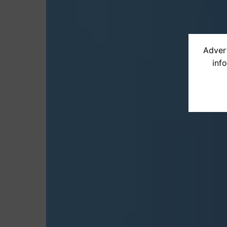
Advert
inf