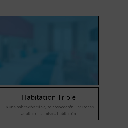
Habitacion Triple
En una habitación triple, se hospedarán 3 personas
adultas en la misma habitación