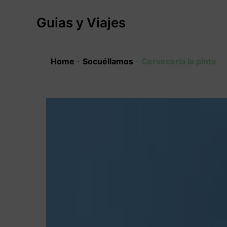
Ir
al
Guias y Viajes
contenido
Home
-
Socuéllamos
-
Cervecería la pinta