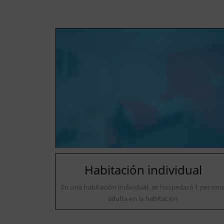
Habitación individual
En una habitación individual, se hospedará 1 person
adulta en la habitación