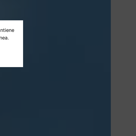
ontiene
nea.