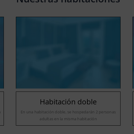
Habitación doble
a
En una habitación doble, se hospedarán 2 personas
adultas en la misma habitación