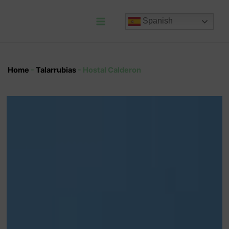
Ir
al
Spanish
contenido
Main
Menu
Home
-
Talarrubias
-
Hostal Calderon