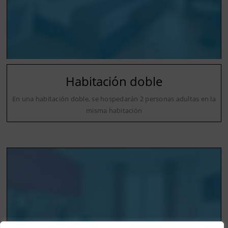
Habitación doble
En una habitación doble, se hospedarán 2 personas adultas en la
misma habitación