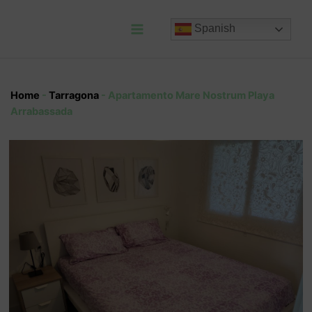
Ir
al
Spanish
contenido
Main
Menu
Home
-
Tarragona
-
Apartamento Mare Nostrum Playa
Arrabassada