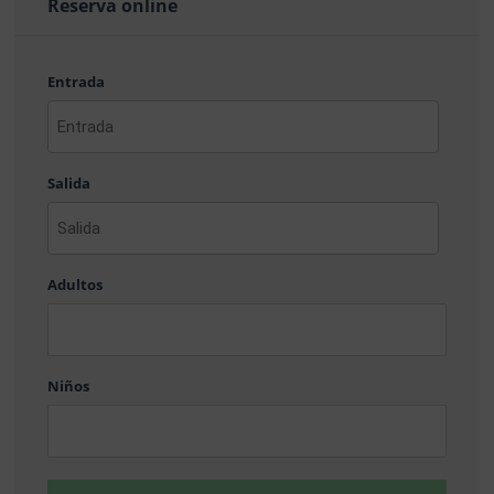
Reserva online
Entrada
AAAA
barra
Salida
MM
barra
DD
AAAA
barra
Adultos
MM
barra
DD
Niños