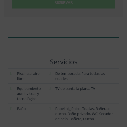
RESERVAR
Servicios
Piscina al aire
De temporada, Para todas las
libre
edades
Equipamiento
TV de pantalla plana, TV
audiovisual y
tecnológico
Baño
Papel higiénico, Toallas, Bañera o
ducha, Baño privado, WC, Secador
de pelo, Bañera, Ducha