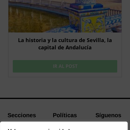
La historia y la cultura de Sevilla, la
capital de Andalucía
IR AL POST
Secciones
Políticas
Síguenos
Home
Política de
Facebook