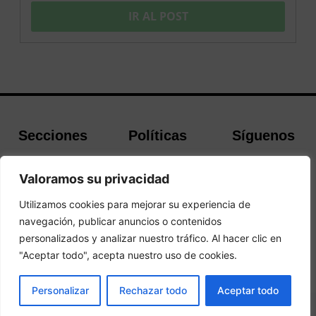
IR AL POST
Secciones
Políticas
Síguenos
Home
Política de
Facebook
Valoramos su privacidad
Buscador de
cookies
Instagram
Hoteles
Aviso Legal
Twitter
Utilizamos cookies para mejorar su experiencia de
Guías de Viajes
Política de
navegación, publicar anuncios o contenidos
Privacidad
personalizados y analizar nuestro tráfico. Al hacer clic en
"Aceptar todo", acepta nuestro uso de cookies.
© 2026 Guias y Viajes. Todos los derechos reservados.
RESERVAR
Personalizar
Rechazar todo
Aceptar todo