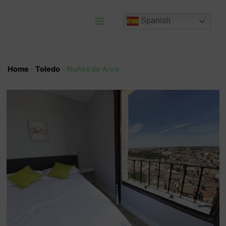
Ir
al
Spanish
contenido
Main
Menu
Home
-
Toledo
-
Nuñez de Arce