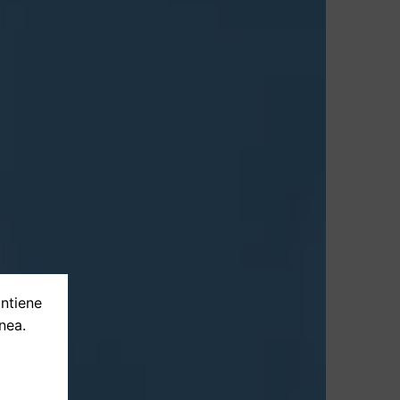
ontiene
nea.