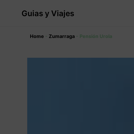
Ir
al
Guias y Viajes
contenido
Home
-
Zumarraga
-
Pensión Urola