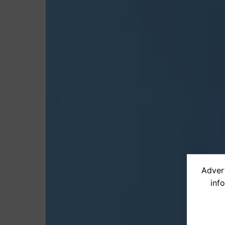
Advert
inf