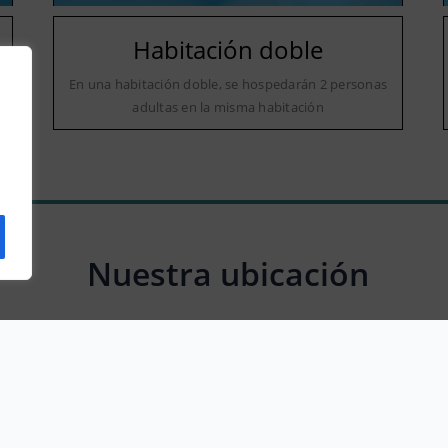
Habitación doble
a
En una habitación doble, se hospedarán 2 personas
adultas en la misma habitación
Nuestra ubicación
Antonino Oraá Kalea, 2, 20700 Zumarraga, Gipuzkoa, Spain