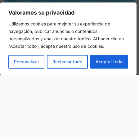
Valoramos su privacidad
Utilizamos cookies para mejorar su experiencia de
navegación, publicar anuncios o contenidos
personalizados y analizar nuestro tráfico. Al hacer clic en
"Aceptar todo", acepta nuestro uso de cookies.
Chambre triple
LIVRE
Personalizar
Rechazar todo
Aceptar todo
Dans une chambre triple, 3 adultes sont logés dans la même
chambre.
Notre situation