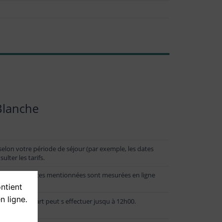
Blanche
selon votre période de séjour (par exemple, les dates
ulter les tarifs.
tes les distances mentionnées sont mesurées en ligne
ontient
n ligne.
is que le départ peut s effectuer jusqu à 12h00.