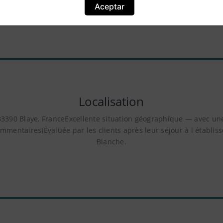
Oui, cet établissement dispose d une piscine. Vous pouvez consulter ce
Aceptar
sur la piscine ainsi que sur les autres installations de l hôtel.
Localisation
 33390 Blaye, FranceExcellente situation géographique — avec une
mmentaires)Évaluée par les clients après leur séjour à l établi
Blanche.