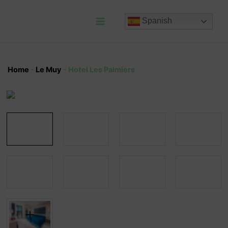
Ir
al
Spanish
contenido
Main
Menu
Home
-
Le Muy
-
Hotel Les Palmiers