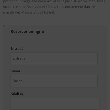
profiter d un large éventail d activités de plein air à proximité, telles
que la randonnée, le vélo et l équitation, notamment dans les
massifs des Maures et de l Estérel.
Réserver en ligne
Entrada
AAAA
barra
Salida
MM
barra
DD
AAAA
barra
Adultos
MM
barra
DD