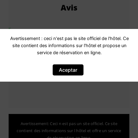
Avis
Évaluation
Avec une note de 7.97,9bien
Avertissement : ceci n'est pas le site officiel de l'hôtel. Ce
Bien · 1 423 expériences vécues
site contient des informations sur l'hôtel et propose un
service de réservation en ligne.
Basé sur
1 commentaires
Aceptar
Avertissement: Ceci n est pas un site officiel. Ce site
contient des informations sur l hôtel et offre un service
de réservation en ligne.