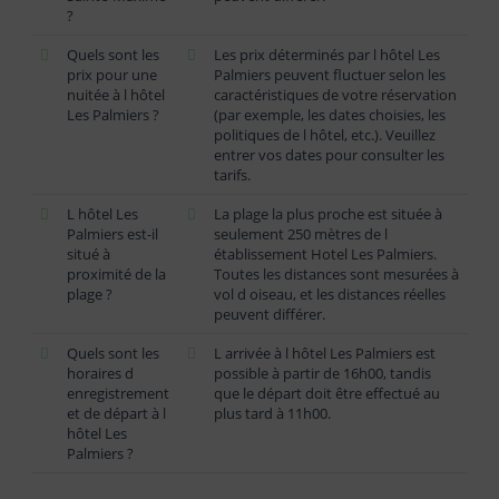
?
Quels sont les
Les prix déterminés par l hôtel Les
prix pour une
Palmiers peuvent fluctuer selon les
nuitée à l hôtel
caractéristiques de votre réservation
Les Palmiers ?
(par exemple, les dates choisies, les
politiques de l hôtel, etc.). Veuillez
entrer vos dates pour consulter les
tarifs.
L hôtel Les
La plage la plus proche est située à
Palmiers est-il
seulement 250 mètres de l
situé à
établissement Hotel Les Palmiers.
proximité de la
Toutes les distances sont mesurées à
plage ?
vol d oiseau, et les distances réelles
peuvent différer.
Quels sont les
L arrivée à l hôtel Les Palmiers est
horaires d
possible à partir de 16h00, tandis
enregistrement
que le départ doit être effectué au
et de départ à l
plus tard à 11h00.
hôtel Les
Palmiers ?