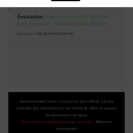
Évaluation
Avec une note de 8.58,5très
bien Très bien · 50 expériences vécues
Basé sur
50 commentaires
Avertissement: Ceci n est pas un site officiel. Ce site
contient des informations sur l hôtel et offre un service
de réservation en ligne.
Êtes-vous le propriétaire de ce site?
–
Réservez
maintenant