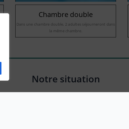
Chambre double
Dans une chambre double, 2 adultes séjourneront dans
la même chambre.
Notre situation
2 Quai de la République, 66660 Port-Vendres, France