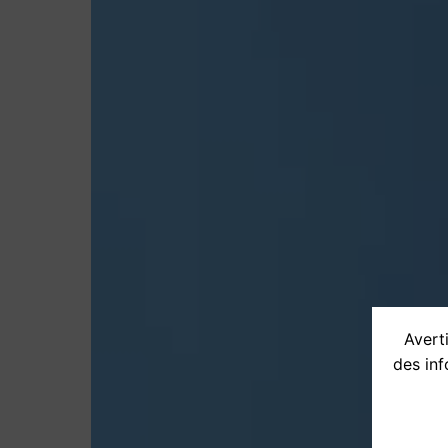
Averti
des inf