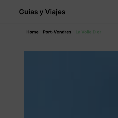
Ir
al
Guias y Viajes
contenido
Home
-
Port-Vendres
-
La Voile D or