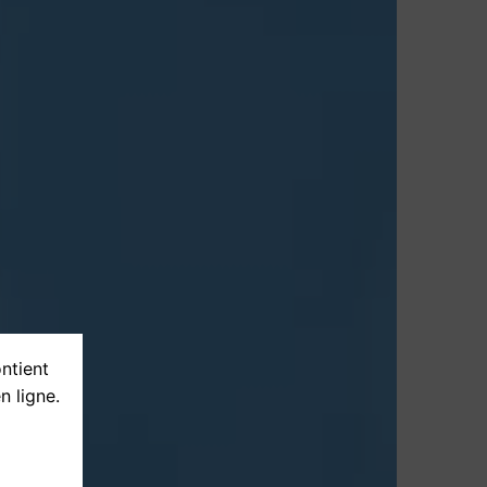
ontient
n ligne.