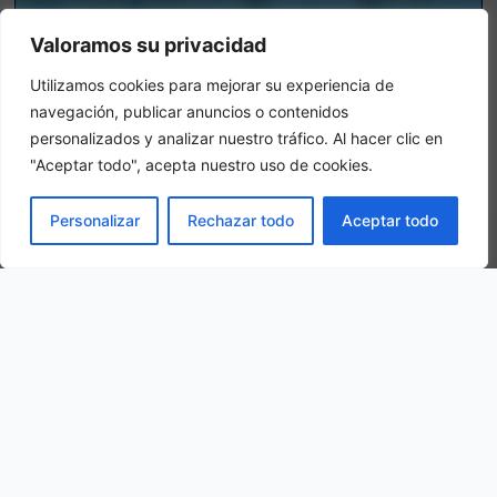
Valoramos su privacidad
Utilizamos cookies para mejorar su experiencia de
navegación, publicar anuncios o contenidos
personalizados y analizar nuestro tráfico. Al hacer clic en
"Aceptar todo", acepta nuestro uso de cookies.
LIVRE
Personalizar
Rechazar todo
Aceptar todo
Chambre triple
Dans une chambre triple, 3 adultes sont logés dans la même
chambre.
Notre situation