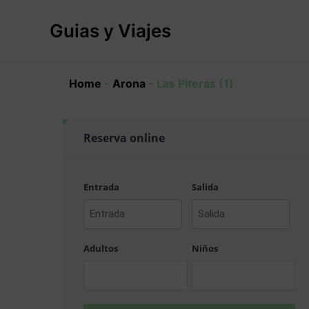
Ir
al
Guias y Viajes
contenido
Home
-
Arona
-
Las Piteras (1)
Reserva online
Entrada
Salida
AAAA
AAAA
barra
barra
Adultos
Niños
MM
MM
barra
barra
DD
DD