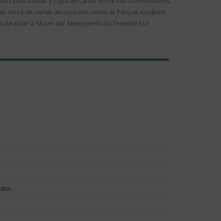
orciona toallas y ropa de cama. Entre sus comodidades,
deal, cerca de varias atracciones como el Parque Acuático
de estar a 18 km del Aeropuerto de Tenerife Sur.
atis.