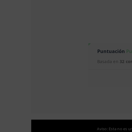
Puntuación
Pu
Basada en
32 co
Aviso: Esta no es u