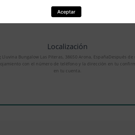
Aceptar
Localización
g Lluvina Bungalow Las Piteras, 38650 Arona, EspañaDespués de 
lojamiento con el número de teléfono y la dirección en tu confir
en tu cuenta.