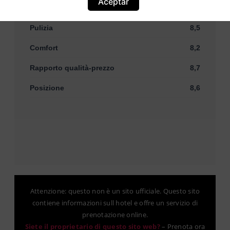
Aceptar
Servizi
8,0
Pulizia
8,5
Comfort
8,2
Rapporto qualità-prezzo
8,7
Posizione
8,6
Attenzione: questo non è un sito ufficiale. Questo sito
contiene informazioni sull hotel e offre un servizio di
prenotazione online.
Siete il proprietario di questo sito web?
–
Prenota ora