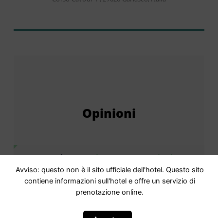
Opinioni
Punteggio
8,1 Ottimo · 272 recensioni
Avviso: questo non è il sito ufficiale dell'hotel. Questo sito
Basato su
272 commenti
contiene informazioni sull'hotel e offre un servizio di
prenotazione online.
Staff
9,5