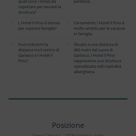
quali sono i tempi da
partenza.
rispettare per lasciare la
struttura?
L Hotel Il Pino è idoneo
Certamente, l Hotel Il Pino è
per ospitare famiglie?
molto ambito per le vacanze
in famiglia.
Puoi indicarmi la
Situato a una distanza di
distanza tra il centro di
450 metri dal cuore di
Garlasco e l Hotel Il
Garlasco, l Hotel Il Pino
Pino?
rappresenta una struttura
specializzata nell ospitalità
alberghiera.
Posizione
Corso Cavour 1 , 27026 Garlasco, Italia