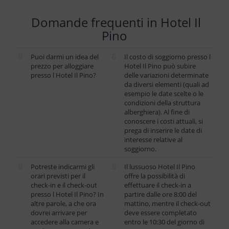
Domande frequenti in Hotel Il
Pino
Puoi darmi un idea del
Il costo di soggiorno presso l
prezzo per alloggiare
Hotel Il Pino può subire
presso l Hotel Il Pino?
delle variazioni determinate
da diversi elementi (quali ad
esempio le date scelte o le
condizioni della struttura
alberghiera). Al fine di
conoscere i costi attuali, si
prega di inserire le date di
interesse relative al
soggiorno.
Potreste indicarmi gli
Il lussuoso Hotel Il Pino
orari previsti per il
offre la possibilità di
check-in e il check-out
effettuare il check-in a
presso l Hotel Il Pino? In
partire dalle ore 8:00 del
altre parole, a che ora
mattino, mentre il check-out
dovrei arrivare per
deve essere completato
accedere alla camera e
entro le 10:30 del giorno di