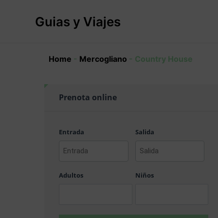
Ir
al
Guias y Viajes
contenido
Home
-
Mercogliano
-
Country House
Prenota online
Entrada
Salida
AAAA
AAAA
barra
barra
Adultos
Niños
MM
MM
barra
barra
DD
DD