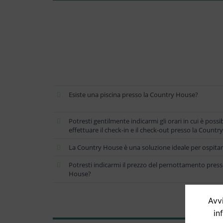
Esiste una piscina presso la Country House?
Potresti gentilmente indicarmi gli orari in cui è possib
effettuare il check-in e il check-out presso la Count
La Country House è una soluzione ideale per ospitar
Potresti indicarmi il prezzo del pernottamento pres
House?
Avvi
in