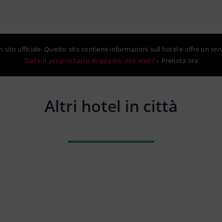
sito ufficiale. Questo sito contiene informazioni sull hotel e offre un ser
Siete il proprietario di questo sito web?
–
Prenota ora
Altri hotel in città