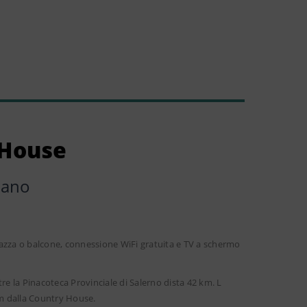
 House
iano
azza o balcone, connessione WiFi gratuita e TV a schermo
re la Pinacoteca Provinciale di Salerno dista 42 km. L
km dalla Country House.