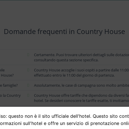
Domande frequenti in Country House
Certamente. Puoi trovare ulteriori dettagli sulle dotazioni 
consultando questa sezione specifica.
ile
Country House accoglie i suoi ospiti a partire dalle 11:0
ry House?
effettuato entro le 11:00 del giorno di partenza.
e famiglie?
Assolutamente, le case di campagna sono molto ambite p
so la Country
Country House offre tariffe che dipendono da diversi fa
hotel. Se desideri conoscere le tariffe esatte, ti invitiam
so: questo non è il sito ufficiale dell'hotel. Questo sito con
formazioni sull'hotel e offre un servizio di prenotazione onli