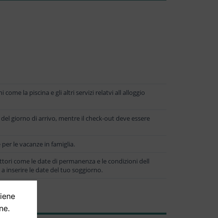
come la piscina e gli altri servizi relatvi all alloggio
0 del giorno di arrivo, mentre il check-out deve essere
er le vacanze in famiglia.
ttori come le date di permanenza e le condizioni dell
o a inserire le date del tuo soggiorno.
tiene
ne.