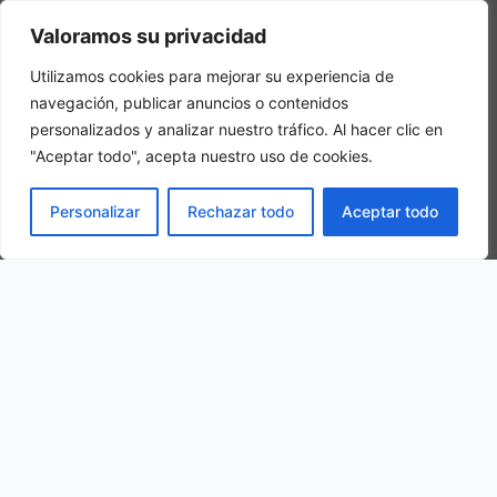
Camera tripla
Valoramos su privacidad
In una camera tripla, 3 adulti alloggiano nella stessa stanza
Utilizamos cookies para mejorar su experiencia de
navegación, publicar anuncios o contenidos
personalizados y analizar nuestro tráfico. Al hacer clic en
"Aceptar todo", acepta nuestro uso de cookies.
PRENOTA
Personalizar
Rechazar todo
Aceptar todo
La nostra ubicazione
Via Privata Paolo Dal Pozzo Toscanelli, 4, 20132 Milano MI, Italy