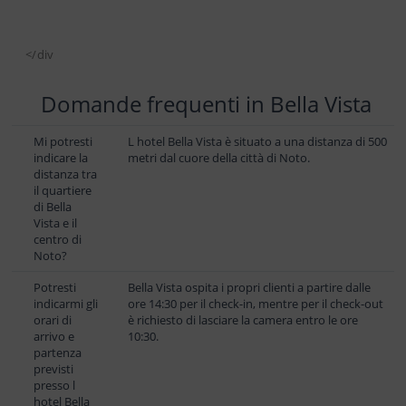
</div
Domande frequenti in Bella Vista
Mi potresti
L hotel Bella Vista è situato a una distanza di 500
indicare la
metri dal cuore della città di Noto.
distanza tra
il quartiere
di Bella
Vista e il
centro di
Noto?
Potresti
Bella Vista ospita i propri clienti a partire dalle
indicarmi gli
ore 14:30 per il check-in, mentre per il check-out
orari di
è richiesto di lasciare la camera entro le ore
arrivo e
10:30.
partenza
previsti
presso l
hotel Bella