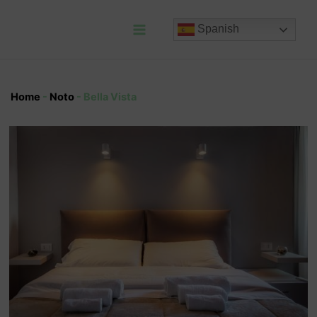
Ir
al
Spanish
contenido
Main
Menu
Home
-
Noto
-
Bella Vista