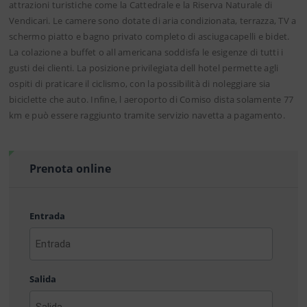
attrazioni turistiche come la Cattedrale e la Riserva Naturale di
Vendicari. Le camere sono dotate di aria condizionata, terrazza, TV a
schermo piatto e bagno privato completo di asciugacapelli e bidet.
La colazione a buffet o all americana soddisfa le esigenze di tutti i
gusti dei clienti. La posizione privilegiata dell hotel permette agli
ospiti di praticare il ciclismo, con la possibilità di noleggiare sia
biciclette che auto. Infine, l aeroporto di Comiso dista solamente 77
km e può essere raggiunto tramite servizio navetta a pagamento.
Prenota online
Entrada
AAAA
barra
Salida
MM
barra