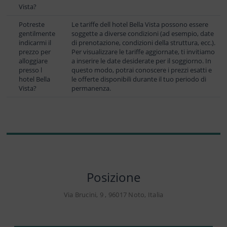
Vista?
Potreste
Le tariffe dell hotel Bella Vista possono essere
gentilmente
soggette a diverse condizioni (ad esempio, date
indicarmi il
di prenotazione, condizioni della struttura, ecc.).
prezzo per
Per visualizzare le tariffe aggiornate, ti invitiamo
alloggiare
a inserire le date desiderate per il soggiorno. In
presso l
questo modo, potrai conoscere i prezzi esatti e
hotel Bella
le offerte disponibili durante il tuo periodo di
Vista?
permanenza.
Posizione
Via Brucini, 9 , 96017 Noto, Italia