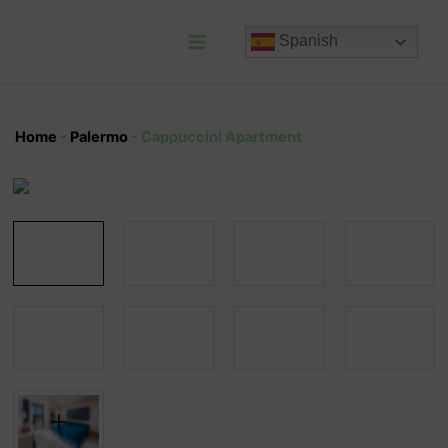
Ir
al
Spanish
contenido
Main
Menu
Home
-
Palermo
-
Cappuccini Apartment