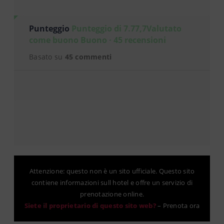
Punteggio
Punteggio di 7.77,7Valutato
come buono Buono · 45 recensioni
Basato su
45 commenti
Attenzione: questo non è un sito ufficiale. Questo sito
contiene informazioni sull hotel e offre un servizio di
prenotazione online.
Siete il proprietario di questo sito web?
–
Prenota ora