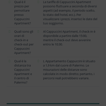
Qual è il
Le tariffe di Cappuccini Apartment
prezzo per
possono fluttuare a seconda di diversi
pernottare
aspetti (ad esempio, il periodo scelto,
presso
lo stato dell hotel, ecc.). Per
Cappuccini
visualizzare i prezzi, inserisci le date del
Apartment?
tuo soggiorno.
Quali sono gli
Al Cappuccini Apartment, il check-in è
orari di
disponibile a partire dalle 15:00,
check-in e
mentre il check-out deve avvenire
check-out per
entro le 10:30.
Cappuccini
Apartment?
Qual è la
L Appartamento Cappuccini è situato
distanza tra
a 1,9 km dal cuore di Palermo. Le
Cappuccini
misurazioni delle distanze sono
Apartment e
calcolate in modo diretto; pertanto, i
il centro di
percorsi reali potrebbero variare.
Palermo?