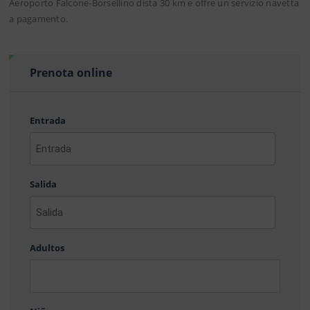
Aeroporto Falcone-Borsellino dista 30 km e offre un servizio navetta
a pagamento.
Prenota online
Entrada
AAAA
barra
Salida
MM
barra
DD
AAAA
barra
Adultos
MM
barra
DD