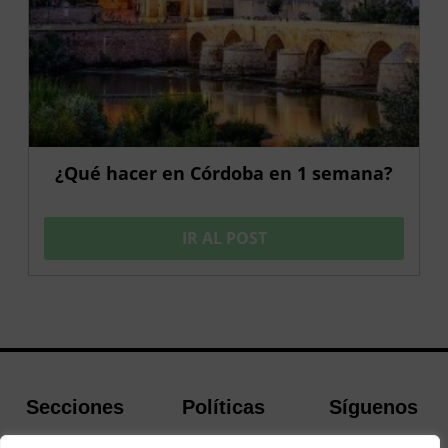
¿Qué hacer en Córdoba en 1 semana?
IR AL POST
Secciones
Políticas
Síguenos
Home
Política de
Facebook