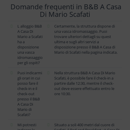
Domande frequenti in B&B A Casa
Di Mario Scafati
L alloggio B&B
Certamente, la struttura dispone di
A Casa Di
una vasca idromassaggio. Puoi
Mario a Scafati
trovare ulteriori dettagli su quest
ha a
ultima e sugli altri servizi a
disposizione
disposizione presso il B&B A Casa di
una vasca
Mario di Scafati nella pagina indicata.
idromassaggio
per gli ospiti?
Puoi indicarmi
Nella struttura B&B A Casa Di Mario
gli orari in cui
Scafati, è possibile fare il check-in a
posso fare il
partire dalle 12:30, mentre il check-
check-in e il
out deve essere effettuato entro le
check-out
ore 10:30.
presso il B&B
A Casa Di
Mario di
Scafati?
Mi potresti
Situato a soli 400 metri dal cuore di
indicare la
Scafati, il Bed and Breakfast «A Casa Di