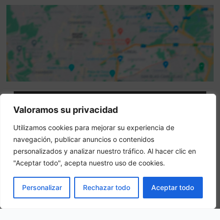
Attenzione: questo non è un sito ufficiale. Questo sito
Valoramos su privacidad
contiene informazioni sull hotel e offre un servizio di
Utilizamos cookies para mejorar su experiencia de
prenotazione online.
navegación, publicar anuncios o contenidos
Siete il proprietario di questo sito web?
–
Prenota ora
personalizados y analizar nuestro tráfico. Al hacer clic en
"Aceptar todo", acepta nuestro uso de cookies.
Altri hotel in città
PRENOTA
Personalizar
Rechazar todo
Aceptar todo