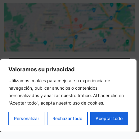
Attenzione: questo non è un sito ufficiale. Questo sito
Valoramos su privacidad
contiene informazioni sull hotel e offre un servizio di
Utilizamos cookies para mejorar su experiencia de
prenotazione online.
navegación, publicar anuncios o contenidos
Siete il proprietario di questo sito web?
–
Prenota ora
personalizados y analizar nuestro tráfico. Al hacer clic en
"Aceptar todo", acepta nuestro uso de cookies.
Altri hotel in città
PRENOTA
Personalizar
Rechazar todo
Aceptar todo