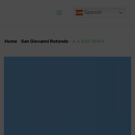
Ir
al
Spanish
contenido
Main
Menu
Home
-
San Giovanni Rotondo
-
A.A B&B XENIA