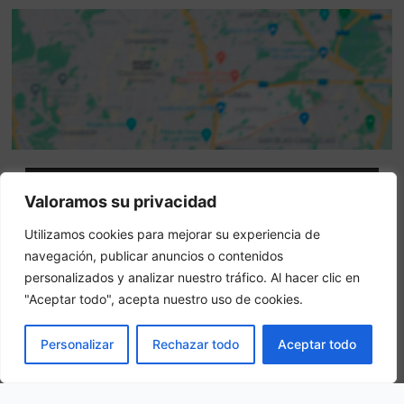
Attenzione: questo non è un sito ufficiale. Questo sito
Valoramos su privacidad
contiene informazioni sull hotel e offre un servizio di
Utilizamos cookies para mejorar su experiencia de
prenotazione online.
navegación, publicar anuncios o contenidos
Siete il proprietario di questo sito web?
–
Prenota ora
personalizados y analizar nuestro tráfico. Al hacer clic en
"Aceptar todo", acepta nuestro uso de cookies.
Altri hotel in città
PRENOTA
Personalizar
Rechazar todo
Aceptar todo