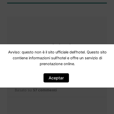
Opinioni
Avviso: questo non è il sito ufficiale dell'hotel. Questo sito
contiene informazioni sull'hotel e offre un servizio di
prenotazione online.
Punteggio
Punteggio di 9.79,7Valutato
come eccezionale Eccezionale · 57
Aceptar
recensioni
Basato su
57 commenti