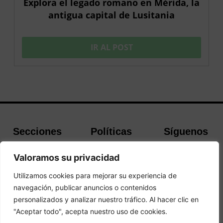
Explora el legado romano en Mérida, la
antigua capital de Lusitania
IR AL POST
Secciones
Políticas
Síguenos
Home
Política de
Facebook
Valoramos su privacidad
Buscador de
cookies
Instagram
Hoteles
Aviso Legal
Twitter
Utilizamos cookies para mejorar su experiencia de
Guías de Viajes
Política de
navegación, publicar anuncios o contenidos
Privacidad
personalizados y analizar nuestro tráfico. Al hacer clic en
"Aceptar todo", acepta nuestro uso de cookies.
© 2026 Guias y Viajes. Todos los derechos reservados.