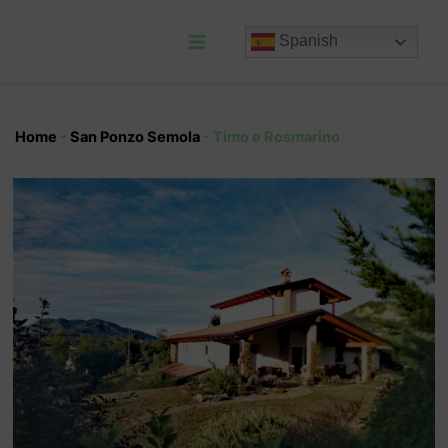
Ir
al
Spanish
contenido
Main
Menu
Home
-
San Ponzo Semola
-
Timo e Rosmarino