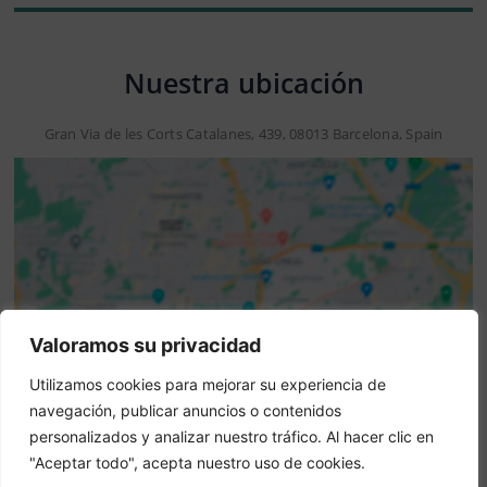
Nuestra ubicación
Gran Via de les Corts Catalanes, 439, 08013 Barcelona, Spain
Valoramos su privacidad
Aviso: Esta no es una web oficial. Esta web contiene
Utilizamos cookies para mejorar su experiencia de
información del hotel y ofrece el servicio de Booking
navegación, publicar anuncios o contenidos
online.
personalizados y analizar nuestro tráfico. Al hacer clic en
¿Eres el propietario de esta web?
–
Reservar ahora
"Aceptar todo", acepta nuestro uso de cookies.