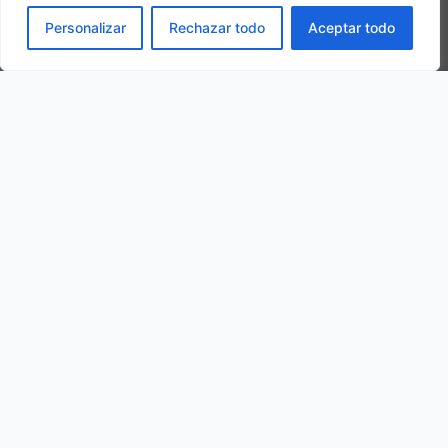
RESERVAR
Personalizar
Rechazar todo
Aceptar todo
Otros hoteles de la ciudad
OFERTA