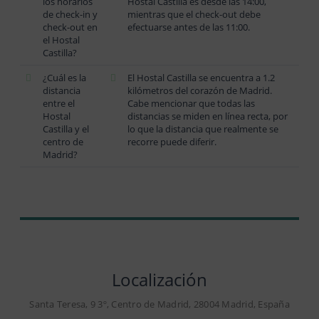
los horarios
Hostal Castilla es desde las 14:00,
de check-in y
mientras que el check-out debe
check-out en
efectuarse antes de las 11:00.
el Hostal
Castilla?
¿Cuál es la
El Hostal Castilla se encuentra a 1.2
distancia
kilómetros del corazón de Madrid.
entre el
Cabe mencionar que todas las
Hostal
distancias se miden en línea recta, por
Castilla y el
lo que la distancia que realmente se
centro de
recorre puede diferir.
Madrid?
Localización
Santa Teresa, 9 3º, Centro de Madrid, 28004 Madrid, España