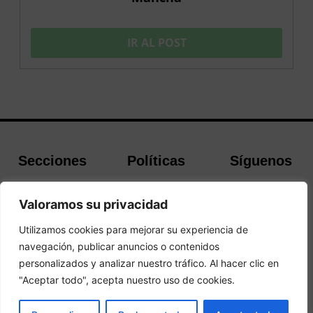
IR AL POST
Secciones
Políticas
Síguenos
Home
Política de
Facebook
Valoramos su privacidad
Buscador de
cookies
Instagram
Hoteles
Aviso Legal
Twitter
Utilizamos cookies para mejorar su experiencia de
Guías de Viajes
Política de
navegación, publicar anuncios o contenidos
Privacidad
personalizados y analizar nuestro tráfico. Al hacer clic en
"Aceptar todo", acepta nuestro uso de cookies.
© 2026 Guias y Viajes. Todos los derechos reservados.