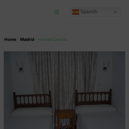
Ir
al
Spanish
contenido
Main
Menu
Home
-
Madrid
-
Hostal Castilla